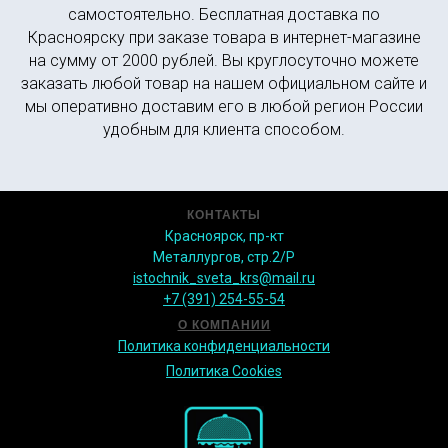
самостоятельно. Бесплатная доставка по
Красноярску при заказе товара в интернет-магазине
на сумму от 2000 рублей. Вы круглосуточно можете
заказать любой товар на нашем официальном сайте и
мы оперативно доставим его в любой регион России
удобным для клиента способом.
КОНТАКТЫ
Красноярск, пр-кт
Металлургов, стр.2/Р
istochnik_sveta_krs@mail.ru
+7 (391) 254-55-54
О КОМПАНИИ
Политика конфиденциальности
Политика Сookies