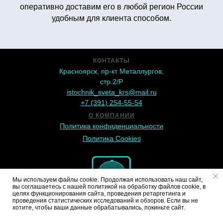
оперативно доставим его в любой регион России
удобным для клиента способом.
КОНТАКТЫ
Красноярск, пр-кт Металлургов,
стр.2/Р
istochnik_sveta_krs@mail.ru
+7 (391) 254-55-54
О КОМПАНИИ
Политика конфиденциальности
Политика Сookies
Мы используем файлы cookie. Продолжая использовать наш сайт,
вы соглашаетесь с нашей политикой на обработку файлов cookie, в
целях функционирования сайта, проведения ретаргетинга и
проведения статистических исследований и обзоров. Если вы не
хотите, чтобы ваши данные обрабатывались, покиньте сайт.
© 2019 - 2026
"Источник света" ООО