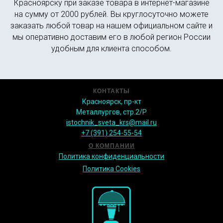
Красноярску при заказе товара в интернет-магазине
на сумму от 2000 рублей. Вы круглосуточно можете
заказать любой товар на нашем официальном сайте и
мы оперативно доставим его в любой регион России
удобным для клиента способом.
КОНТАКТЫ
Красноярск, пр-кт
Металлургов, стр.2/Р
istochnik_sveta_krs@mail.ru
+7 (391) 254-55-54
О КОМПАНИИ
Политика конфиденциальности
Политика Сookies