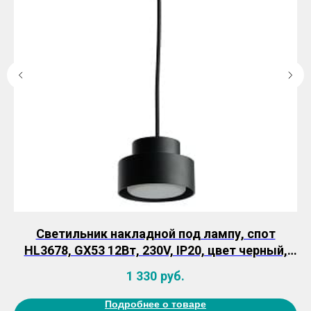
й
Светильник накладной под лампу, спот
С
HL3678, GX53 12Вт, 230V, IP20, цвет черный,
корпус алюминий, рассеиватель акрил,
1 330
руб.
110*74,5
Подробнее о товаре