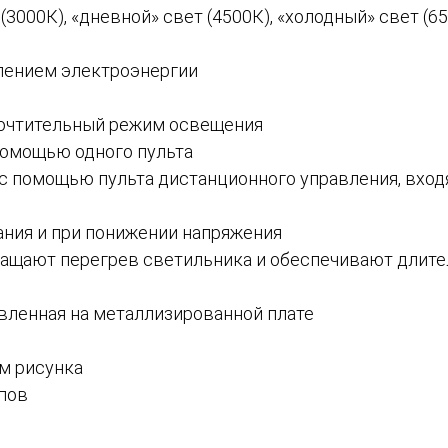
3000К), «дневной» свет (4500К), «холодный» свет (6
лением электроэнергии
почтительный режим освещения
помощью одного пульта
с помощью пульта дистанционного управления, вход
ания и при понижении напряжения
ращают перегрев светильника и обеспечивают длит
овленная на металлизированной плате
ем рисунка
пов