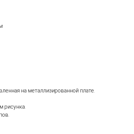
мм
овленная на металлизированной плате.
м рисунка.
пов.