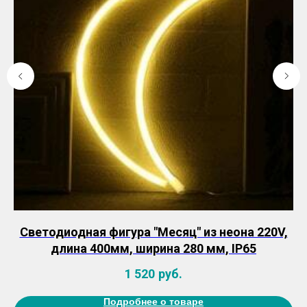
Светодиодная фигура "Месяц" из неона 220V,
С
длина 400мм, ширина 280 мм, IP65
1 520
руб.
Подробнее о товаре