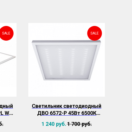
SALE
SALE
одный
Светильник светодиодный
PL WH
ДВО 6572-P 45Вт 6500К
м
4500Лм, 595х595х20 призма
б.
1 240
руб.
1 700
руб.