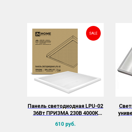
SALE
Панель светодиодная LPU-02
Свет
36Вт ПРИЗМА 230В 4000К
унив
3420Лм 595х595х19мм IP40
WH
610
руб.