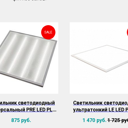
SALE
ильник светодиодный
Светильник светоди
ерсальный PRE LED PLS
ультратонкий LE LED 
 36Вт 6500K 3300Лм,
40Вт 6500К 3600Л
875
руб.
1 470
руб.
1 725
ру
призма