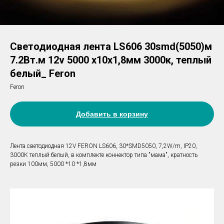
Светодиодная лента LS606 30smd(5050)м
7.2Вт.м 12v 5000 х10х1,8мм 3000к, теплый
белый_ Feron
Feron
Добавить в корзину
Лента светодиодная 12V FERON LS606, 30*SMD5050, 7,2W/m, IP20,
3000К теплый белый, в комплекте коннектор типа "мама", кратность
резки 100мм, 5000 *10 *1,8мм