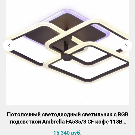
Потолочный светодиодный светильник с RGB
4
подсветкой Ambrella FA535/3 CF кофе 118Вт
п
(управление с телефона и ПДУ)
15 340
руб.