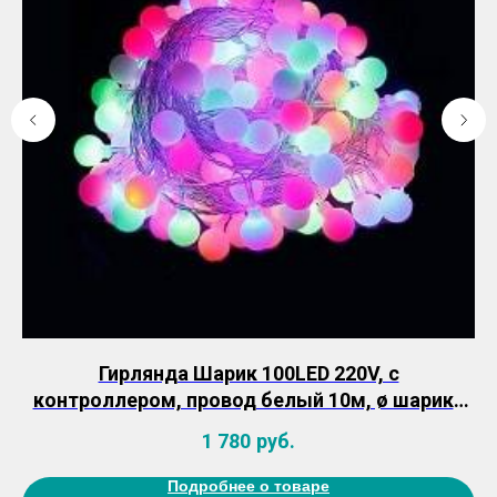
,
Гирлянда Шарик 100LED 220V, с
контроллером, провод белый 10м, ø шарика
23мм, IP65, цвет свечения –RGB
1 780
руб.
Подробнее о товаре