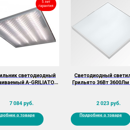
5 лет
гарантия
ильник светодиодный
Светодиодный свети
аиваемый A-GRILIATO-
Грильято 36Вт 3600Лм
5KP 70Вт 8400Лм IP20
590*590*40мм (без дра
7 084
руб.
2 023
руб.
робнее о товаре
Подробнее о товаре