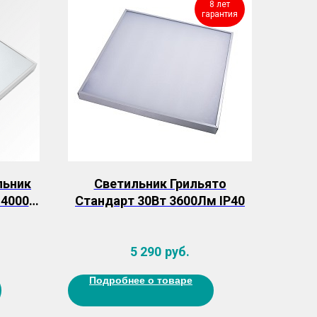
8 лет
гарантия
льник
Светильник Грильято
 4000K
Стандарт 30Вт 3600Лм IP40
йвера)
5 290
руб.
Подробнее о товаре