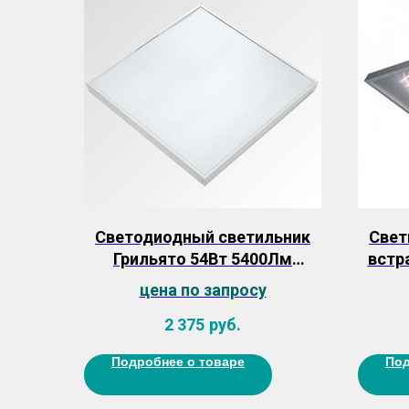
Светодиодный светильник
Свет
Грильято 54Вт 5400Лм
встр
590*590*40мм (без драйвера)
70D
цена по запросу
2 375
руб.
Подробнее о товаре
Под