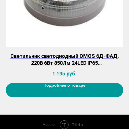
из
Светильник светодиодный OMOS 6Д-ФАД,
220В 6Вт 850Лм 24LED IP65
(Фотоакустический датчик и дежурный
1 195
руб.
режим)
Подробнее о товаре
Tilda
Made on