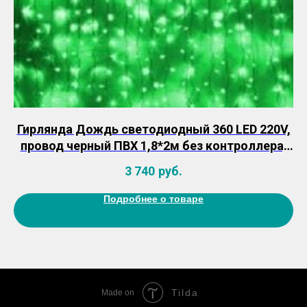
й
Гирлянда Дождь светодиодный 360 LED 220V,
провод черный ПВХ 1,8*2м без контроллера,
те
IP44
3 740
руб.
Подробнее о товаре
Tilda
Made on